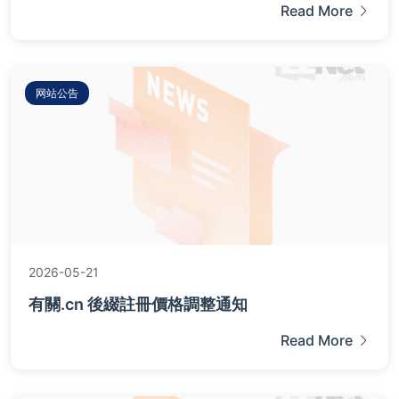
Read More
网站公告
2026-05-21
有關.cn 後綴註冊價格調整通知
Read More