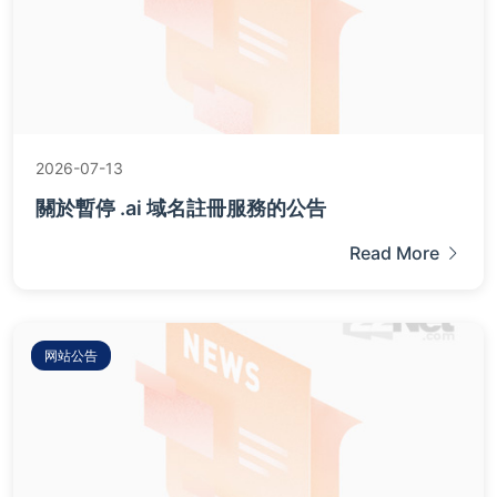
2026-07-13
關於暫停 .ai 域名註冊服務的公告
Read More
网站公告