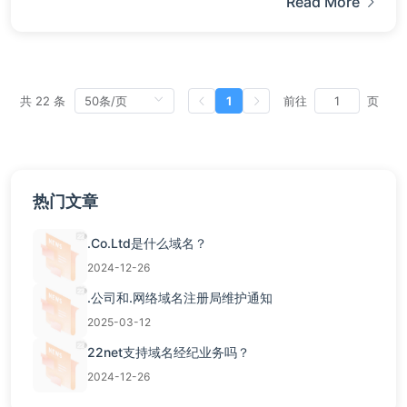
Read More
共 22 条
1
前往
页
热门文章
.Co.Ltd是什么域名？
2024-12-26
.公司和.网络域名注册局维护通知
2025-03-12
22net支持域名经纪业务吗？
2024-12-26