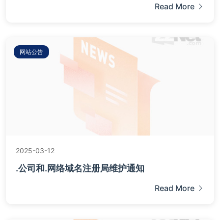
Read More
网站公告
2025-03-12
.公司和.网络域名注册局维护通知
Read More