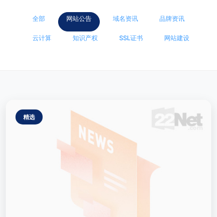
全部
网站公告
域名资讯
品牌资讯
云计算
知识产权
SSL证书
网站建设
精选