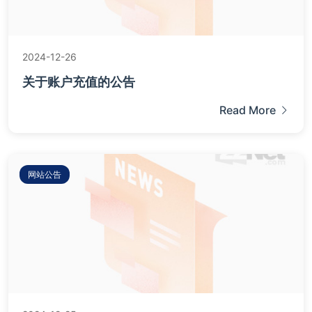
2024-12-26
关于账户充值的公告
Read More
网站公告