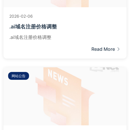
2026-02-06
.ai域名注册价格调整
.ai域名注册价格调整
Read More
网站公告