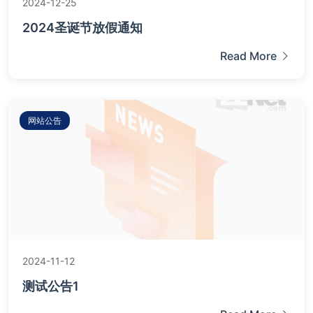
2024-12-25
2024圣诞节放假通知
Read More
网站公告
2024-11-12
测试公告1