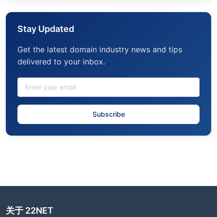
Stay Updated
Get the latest domain industry news and tips
delivered to your inbox.
Subscribe
关于 22NET