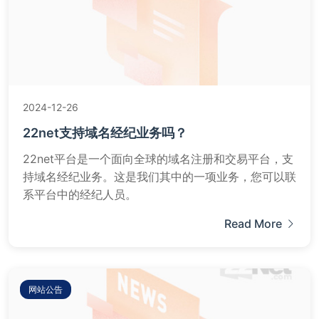
2024-12-26
22net支持域名经纪业务吗？
22net平台是一个面向全球的域名注册和交易平台，支
持域名经纪业务。这是我们其中的一项业务，您可以联
系平台中的经纪人员。
Read More
网站公告