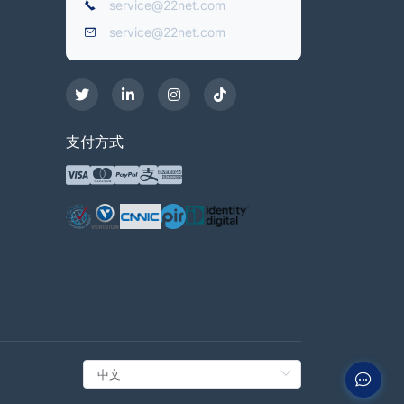
service@22net.com
service@22net.com
支付方式