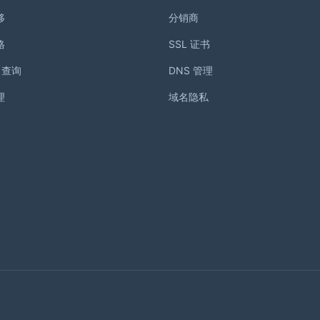
移
分销商
格
SSL 证书
S 查询
DNS 管理
理
域名隐私