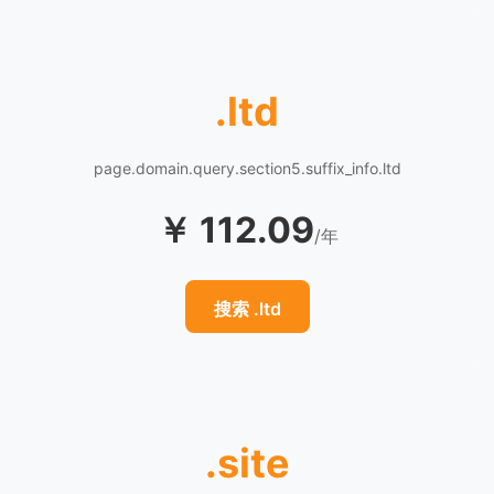
.ltd
page.domain.query.section5.suffix_info.ltd
￥ 112.09
/年
搜索 .ltd
.site