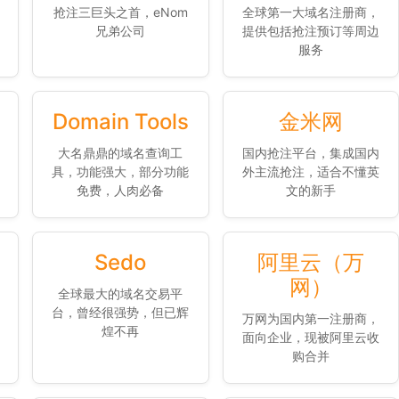
抢注三巨头之首，eNom
全球第一大域名注册商，
兄弟公司
提供包括抢注预订等周边
服务
Domain Tools
金米网
大名鼎鼎的域名查询工
国内抢注平台，集成国内
具，功能强大，部分功能
外主流抢注，适合不懂英
免费，人肉必备
文的新手
Sedo
阿里云（万
网）
全球最大的域名交易平
台，曾经很强势，但已辉
万网为国内第一注册商，
煌不再
面向企业，现被阿里云收
购合并