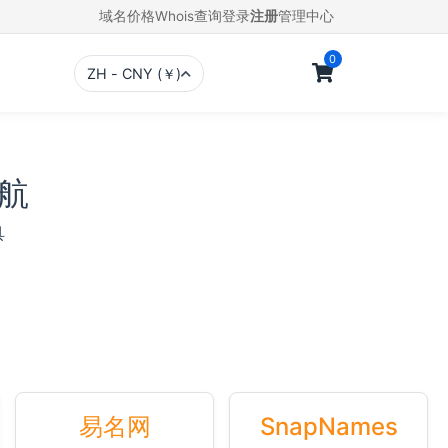
域名价格
Whois查询
登录
注册
管理中心
0
ZH - CNY (￥)
航
具
易名网
SnapNames