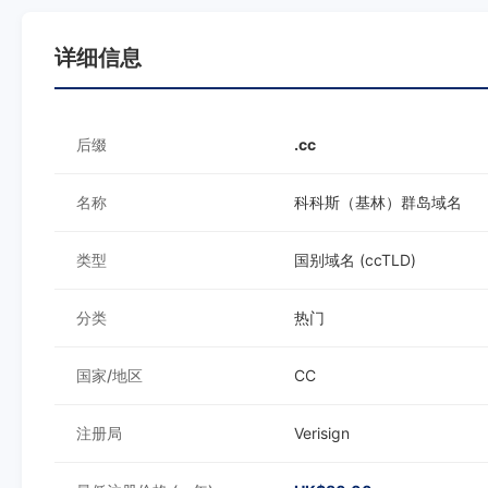
详细信息
后缀
.cc
名称
科科斯（基林）群岛域名
类型
国别域名 (ccTLD)
分类
热门
国家/地区
CC
注册局
Verisign