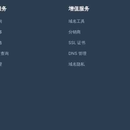
服务
增值服务
询
域名工具
移
分销商
格
SSL 证书
S 查询
DNS 管理
理
域名隐私