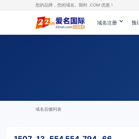
您的品牌，您的域名。限时 .COM 优惠！
域名注册
预
域名后缀列表
1507
13
554
554
794
66