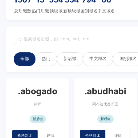
总后缀数
热门后缀
顶级域
新顶级域
国别域名
中文域名
全部
热门
新后缀
中文域名
国别域名
.abogado
.abudhabi
律师
阿布达比酋长国
新后缀
新后缀
价格对比
详情
价格对比
详情