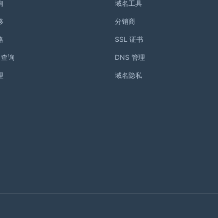
询
域名工具
移
分销商
格
SSL 证书
S 查询
DNS 管理
理
域名隐私