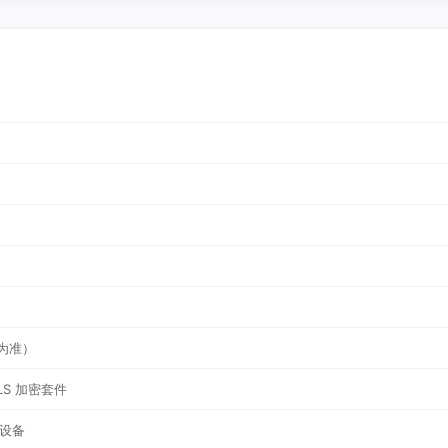
为准）
LS 加密套件
与设备