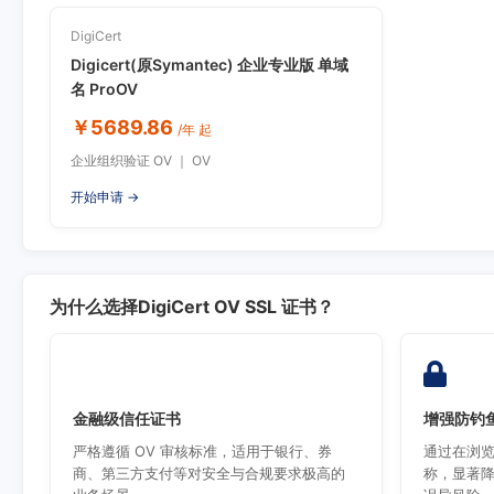
DigiCert
Digicert(原Symantec) 企业专业版 单域
名 ProOV
￥5689.86
/年 起
企业组织验证 OV ｜ OV
开始申请 →
为什么选择DigiCert OV SSL 证书？
金融级信任证书
增强防钓
严格遵循 OV 审核标准，适用于银行、券
通过在浏
商、第三方支付等对安全与合规要求极高的
称，显著