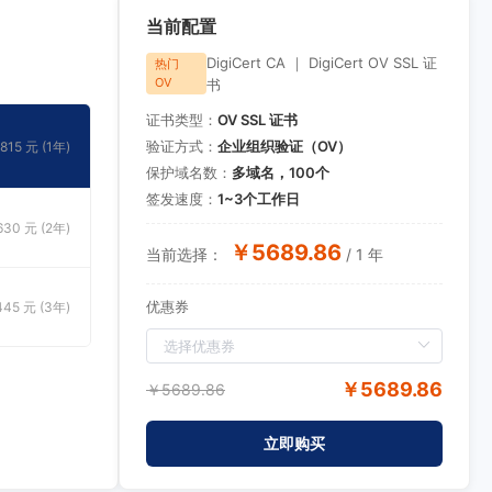
当前配置
DigiCert CA ｜ DigiCert OV SSL 证
热门
OV
书
证书类型：
OV SSL 证书
验证方式：
企业组织验证（OV）
15 元 (1年)
保护域名数：
多域名，100个
签发速度：
1~3个工作日
0 元 (2年)
￥5689.86
当前选择：
/ 1 年
优惠券
5 元 (3年)
￥5689.86
￥5689.86
立即购买