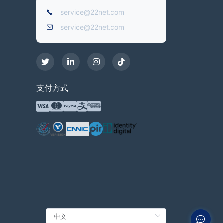
service@22net.com
service@22net.com
支付方式