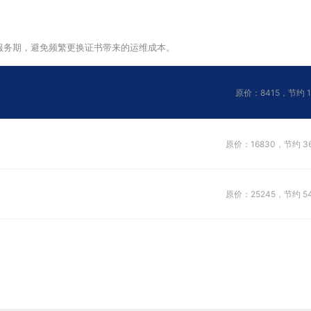
年服务期，避免频繁更换证书带来的运维成本。
原价：8415，节约 18
原价：16830，节约 363
原价：25245，节约 544