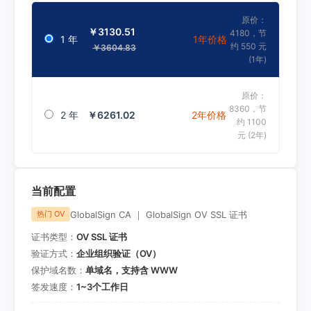
原价：
￥3130.51
4180，节
1 年
1年价格
约 550 元
￥3604.83
(1年)
原价：
8360，节
2 年
￥6261.02
2年价格
约 1100
元 (2年)
当前配置
GlobalSign CA ｜ GlobalSign OV SSL 证书
热门 OV
证书类型：
OV SSL 证书
验证方式：
企业组织验证（OV）
保护域名数：
单域名，支持含 WWW
签发速度：
1~3个工作日