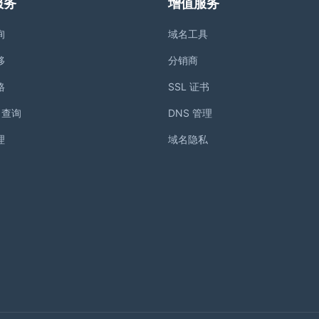
服务
增值服务
询
域名工具
移
分销商
格
SSL 证书
S 查询
DNS 管理
理
域名隐私