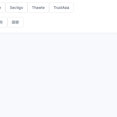
n
Sectigo
Thawte
TrustAsia
符
国密