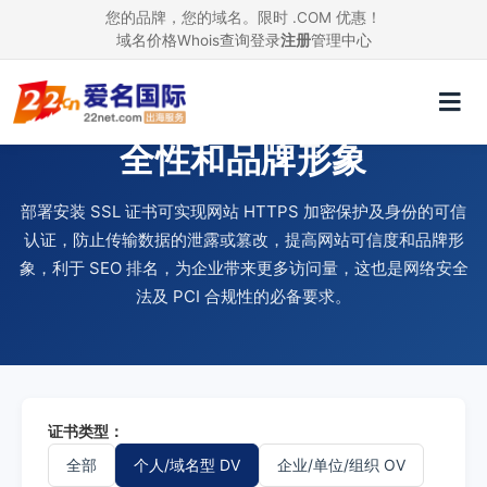
您的品牌，您的域名。限时 .COM 优惠！
域名价格
Whois查询
登录
注册
管理中心
使用 SSL 证书，提升网站安
全性和品牌形象
部署安装 SSL 证书可实现网站 HTTPS 加密保护及身份的可信
认证，防止传输数据的泄露或篡改，提高网站可信度和品牌形
象，利于 SEO 排名，为企业带来更多访问量，这也是网络安全
法及 PCI 合规性的必备要求。
证书类型：
全部
个人/域名型 DV
企业/单位/组织 OV