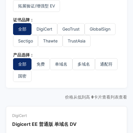
拓展验证/增强型 EV
证书品牌：
全部
DigiCert
GeoTrust
GlobalSign
Sectigo
Thawte
TrustAsia
产品选择：
全部
免费
单域名
多域名
通配符
国密
价格从低到高
卡片查看
列表查看
DigiCert
Digicert EE 普通版 单域名 DV