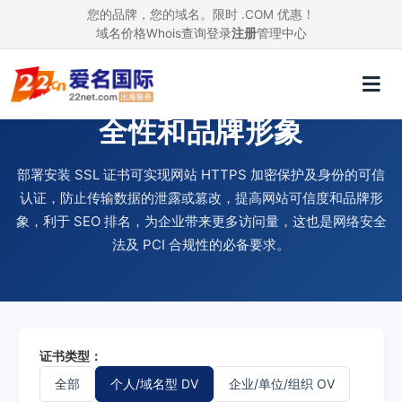
您的品牌，您的域名。限时 .COM 优惠！
域名价格
Whois查询
登录
注册
管理中心
使用 SSL 证书，提升网站安
全性和品牌形象
部署安装 SSL 证书可实现网站 HTTPS 加密保护及身份的可信
认证，防止传输数据的泄露或篡改，提高网站可信度和品牌形
象，利于 SEO 排名，为企业带来更多访问量，这也是网络安全
法及 PCI 合规性的必备要求。
证书类型：
全部
个人/域名型 DV
企业/单位/组织 OV