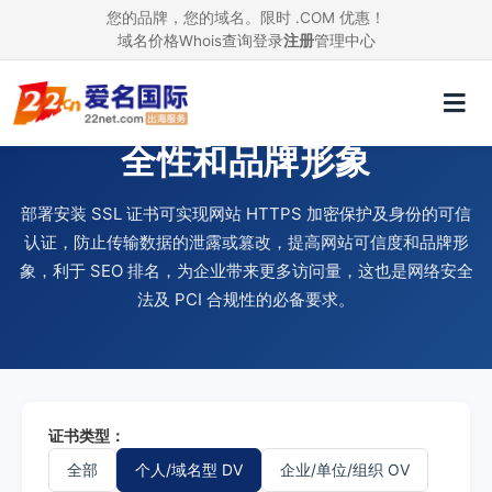
您的品牌，您的域名。限时 .COM 优惠！
域名价格
Whois查询
登录
注册
管理中心
使用 SSL 证书，提升网站安
全性和品牌形象
部署安装 SSL 证书可实现网站 HTTPS 加密保护及身份的可信
认证，防止传输数据的泄露或篡改，提高网站可信度和品牌形
象，利于 SEO 排名，为企业带来更多访问量，这也是网络安全
法及 PCI 合规性的必备要求。
证书类型：
全部
个人/域名型 DV
企业/单位/组织 OV