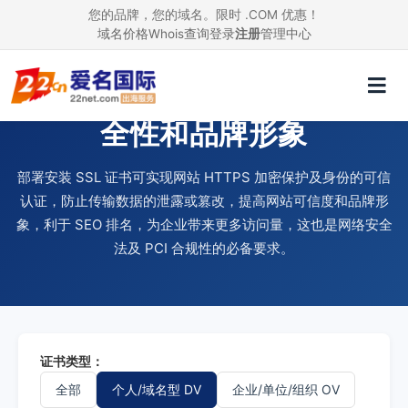
您的品牌，您的域名。限时 .COM 优惠！
域名价格
Whois查询
登录
注册
管理中心
使用 SSL 证书，提升网站安
全性和品牌形象
部署安装 SSL 证书可实现网站 HTTPS 加密保护及身份的可信
认证，防止传输数据的泄露或篡改，提高网站可信度和品牌形
象，利于 SEO 排名，为企业带来更多访问量，这也是网络安全
法及 PCI 合规性的必备要求。
证书类型：
全部
个人/域名型 DV
企业/单位/组织 OV