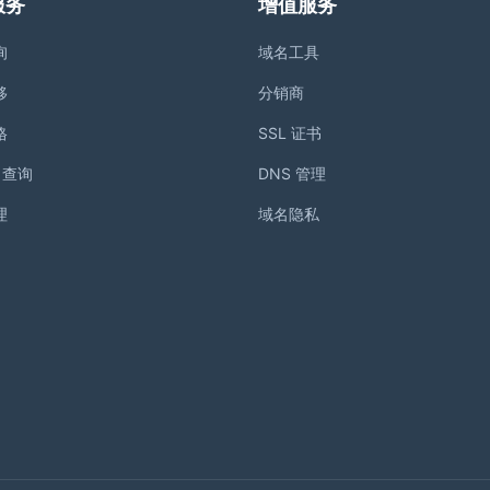
服务
增值服务
询
域名工具
移
分销商
格
SSL 证书
S 查询
DNS 管理
理
域名隐私