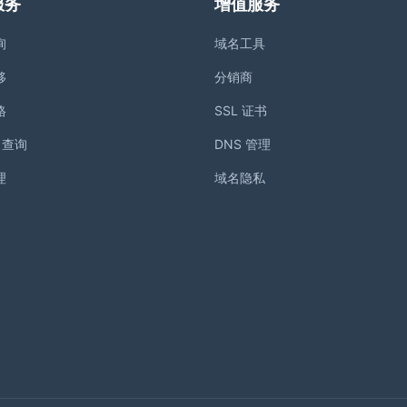
服务
增值服务
询
域名工具
移
分销商
格
SSL 证书
S 查询
DNS 管理
理
域名隐私