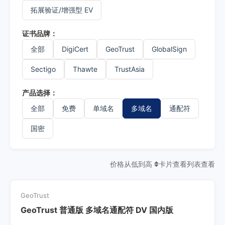
拓展验证/增强型 EV
证书品牌：
全部
DigiCert
GeoTrust
GlobalSign
Sectigo
Thawte
TrustAsia
产品选择：
全部
免费
单域名
多域名
通配符
国密
价格从低到高
卡片查看
列表查看
GeoTrust
GeoTrust 普通版 多域名通配符 DV 国内版