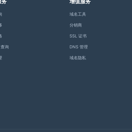
服务
增值服务
询
域名工具
移
分销商
格
SSL 证书
S 查询
DNS 管理
理
域名隐私