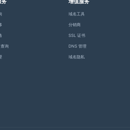
服务
增值服务
询
域名工具
移
分销商
格
SSL 证书
S 查询
DNS 管理
理
域名隐私