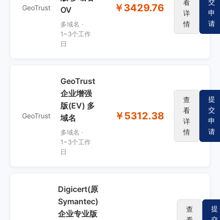
交
看
￥3429.76
GeoTrust
OV
申
详
请
情
多域名 ·
1~3个工作
日
GeoTrust
企业增强
提
查
版(EV) 多
交
看
￥5312.38
GeoTrust
域名
申
详
请
情
多域名 ·
1~3个工作
日
Digicert(原
Symantec)
提
查
企业专业版
交
看