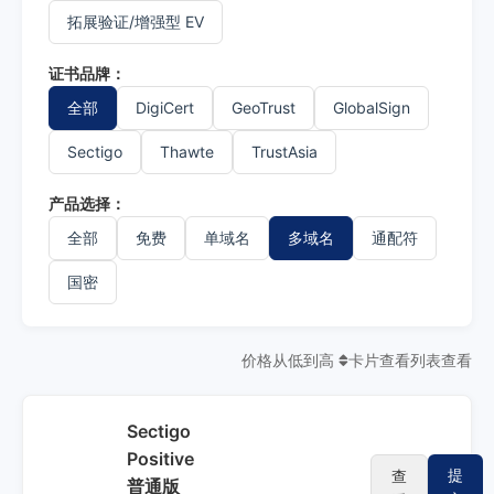
拓展验证/增强型 EV
证书品牌：
全部
DigiCert
GeoTrust
GlobalSign
Sectigo
Thawte
TrustAsia
产品选择：
全部
免费
单域名
多域名
通配符
国密
价格从低到高
卡片查看
列表查看
Sectigo
Positive
提
查
普通版