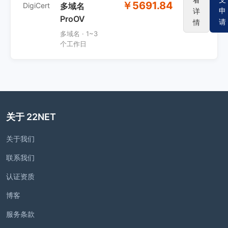
￥5691.84
DigiCert
多域名
申
详
ProOV
请
情
多域名 · 1~3
个工作日
关于 22NET
关于我们
联系我们
认证资质
博客
服务条款