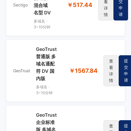
交
看
￥517.44
Sectigo
混合域
申
详
名型 DV
请
情
多域名 ·
3~10分钟
GeoTrust
普通版 多
提
查
域名通配
交
看
￥1567.84
GeoTrust
符 DV 国
申
详
内版
请
情
多域名 ·
3~10分钟
GeoTrust
企业标准
提
查
版 多域名