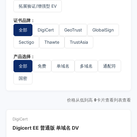
拓展验证/增强型 EV
证书品牌：
全部
DigiCert
GeoTrust
GlobalSign
Sectigo
Thawte
TrustAsia
产品选择：
全部
免费
单域名
多域名
通配符
国密
价格从低到高
卡片查看
列表查看
DigiCert
Digicert EE 普通版 单域名 DV