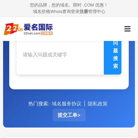
您的品牌，您的域名。限时 .COM 优惠！
域名价格
Whois查询
帮助中心
登录
注册
管理中心
问
题
搜
索
热门搜索:
域名服务协议
|
隐私政策
提交工单>