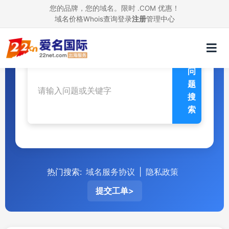
您的品牌，您的域名。限时 .COM 优惠！
域名价格
Whois查询
帮助中心
登录
注册
管理中心
问
题
搜
索
热门搜索:
域名服务协议
|
隐私政策
提交工单>