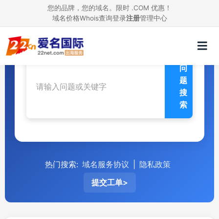
您的品牌，您的域名。限时 .COM 优惠！
域名价格
Whois查询
帮助中心
登录
注册
管理中心
问
题
搜
索
热门搜索:
域名服务协议
|
隐私政策
提交工单>